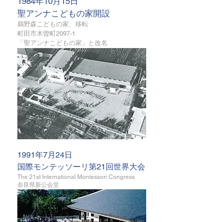
1984年10月15日
聖アンナこどもの家開設
鵜野森こどもの家、移転
町田市木曽町2097-1
​「聖アンナこどもの家」と改名
1991年7月24日
国際モンテッソーリ第21回世界大会
The 21st International Montessori Congress
​奈良県新公会堂