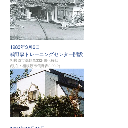
1983年3月6日
鵜野森トレーニングセンター開設
相模原市
鵜野森332-19へ移転
(現在：
相模原市
鵜野森2-20-2）