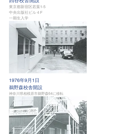
四谷校舎開設
東京都新宿区若葉1-5
中央出版社ビル４F
​一期生入学
1976年9月1日
鵜野森校舎開設
神奈川県相模原市
鵜野森64に移転