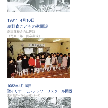
1981年4月10日
鵜野森こどもの家開設
鵜野森校舎内に開設
​（写真：第一回卒業式）
1982年4月10日
聖イリナ・モンテッソーリスクール開設
東京都府中市住吉町2-24-50